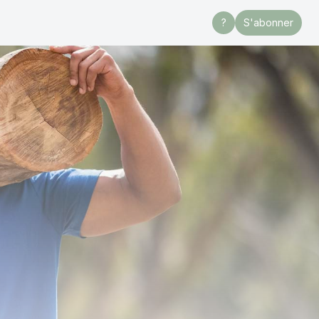
?
S'abonner