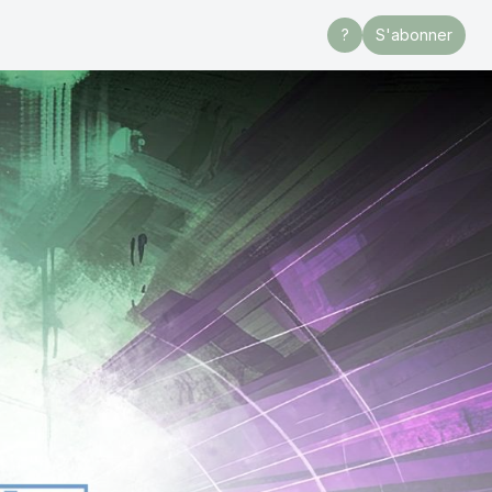
?
S'abonner