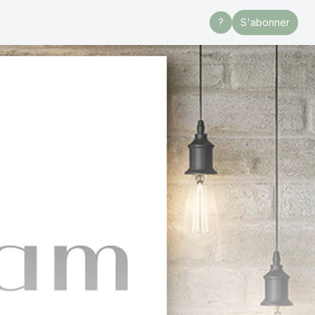
?
S'abonner