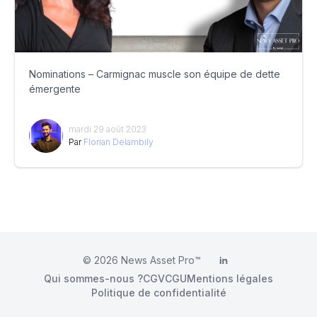
Nominations – Carmignac muscle son équipe de dette
émergente
mardi 29 août 2023
Par
Florian Delambily
© 2026
News Asset Pro™
LinkedIn
Qui sommes-nous ?
CGV
CGU
Mentions légales
Politique de confidentialité