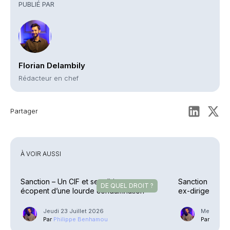
PUBLIÉ PAR
Florian Delambily
Rédacteur en chef
Partager
À VOIR AUSSI
Sanction – Un CIF et ses dirigeants
Sanction – Uzè
DE QUEL DROIT ?
écopent d’une lourde condamnation
ex-dirigeants
allégée
Jeudi 23 Juillet 2026
Mercredi 2
Par
Philippe Benhamou
Par
Phili