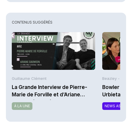
CONTENUS SUGGÉRÉS
Guillaume Clément
Beazley -
La Grande Interview de Pierre-
Bowler Broa
Marie de Forville et d’Ariane
Urbieta | A
Darmon (Ivesta)
À LA UNE
NEWS ASSURA