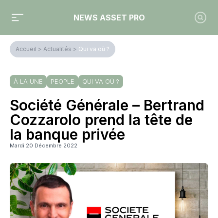
NEWS ASSET PRO
Accueil
>
Actualités
>
Qui va où ?
À LA UNE
PEOPLE
QUI VA OÙ ?
Société Générale – Bertrand
Cozzarolo prend la tête de
la banque privée
Mardi 20 Décembre 2022