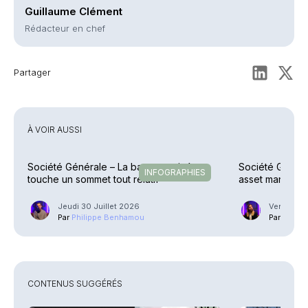
Guillaume Clément
Rédacteur en chef
Partager
À VOIR AUSSI
Société Générale – La banque privée
Société Générale
INFOGRAPHIES
touche un sommet tout relatif
asset manager
Jeudi 30 Juillet 2026
Vendredi 1
Par
Philippe Benhamou
Par
Guilla
CONTENUS SUGGÉRÉS