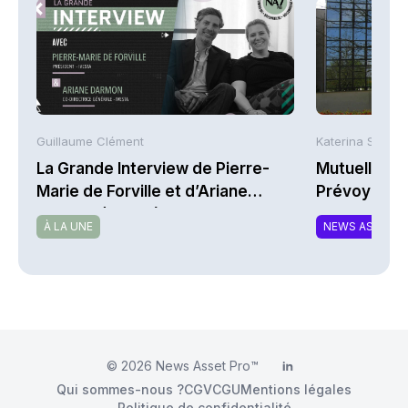
Guillaume Clément
Katerina Stergi
La Grande Interview de Pierre-
Mutuelles : 
Marie de Forville et d’Ariane
Prévoyance 
Darmon (Ivesta)
de la Math
À LA UNE
NEWS ASSURA
© 2026
News Asset Pro™
LinkedIn
Qui sommes-nous ?
CGV
CGU
Mentions légales
Politique de confidentialité