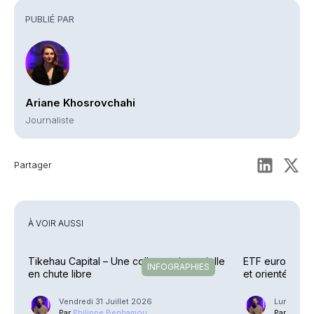
PUBLIÉ PAR
Ariane Khosrovchahi
Journaliste
Partager
À VOIR AUSSI
Tikehau Capital – Une collecte trimestrielle
ETF européens 
INFOGRAPHIES
en chute libre
et orientés
Vendredi 31 Juillet 2026
Lundi 13 J
Par
Philippe Benhamou
Par
Phili