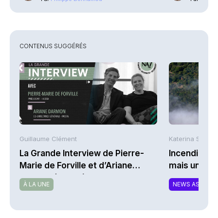
CONTENUS SUGGÉRÉS
Guillaume Clément
Katerina Stergi
La Grande Interview de Pierre-
Incendies : 
Marie de Forville et d’Ariane
mais une ex
Darmon (Ivesta)
À LA UNE
NEWS ASSURA