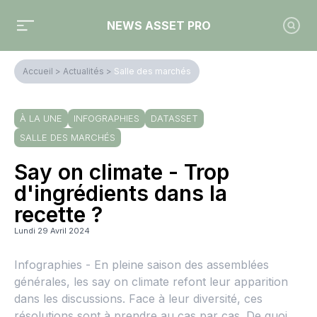
NEWS ASSET PRO
Accueil
>
Actualités
>
Salle des marchés
À LA UNE
INFOGRAPHIES
DATASSET
SALLE DES MARCHÉS
Say on climate - Trop
d'ingrédients dans la
recette ?
Lundi 29 Avril 2024
Infographies - En pleine saison des assemblées
générales, les say on climate refont leur apparition
dans les discussions. Face à leur diversité, ces
résolutions sont à prendre au cas par cas. De quoi