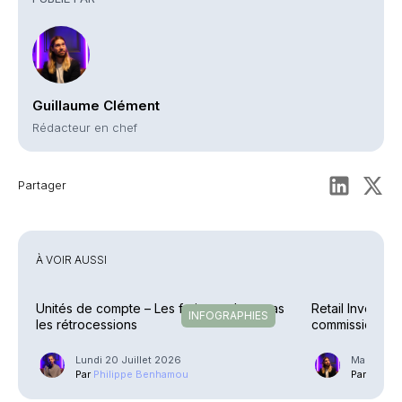
Guillaume Clément
Rédacteur en chef
Partager
À VOIR AUSSI
Unités de compte – Les frais reculent, pas
Retail Investme
INFOGRAPHIES
les rétrocessions
commission Ec
Lundi 20 Juillet 2026
Mardi 23 
Par
Philippe Benhamou
Par
Guilla