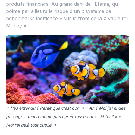
produits financiers. Au grand dam de l’Efama, qui
pointe par ailleurs le risque d'un « système de
benchmarks inefficace » sur le front de la « Value for
Money ».
« T’as entendu ? Paraît que c’est bon. » « Ah ? Moi j’ai lu des
passages quand même pas hyper-rassurants… Et toi ? » «
Moi j’ai déjà tout oublié. »