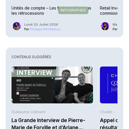
Unités de compte – Les frais reculent, pas
Retail Investme
INFOGRAPHIES
les rétrocessions
commission Ec
Lundi 20 Juillet 2026
Mardi 23 
Par
Philippe Benhamou
Par
Guilla
CONTENUS SUGGÉRÉS
Guillaume Clément
Chubb -
La Grande Interview de Pierre-
Appel de co
Marie de Forville et d’Ariane
résultats d