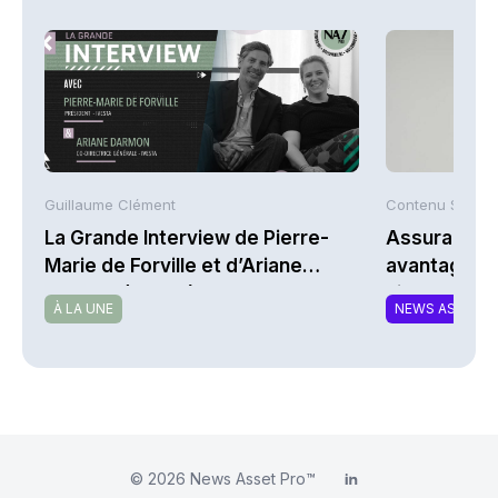
Guillaume Clément
Contenu Suggé
La Grande Interview de Pierre-
Assurance-v
Marie de Forville et d’Ariane
avantages et
Darmon (Ivesta)
simplement
À LA UNE
NEWS ASSURA
© 2026
News Asset Pro™
LinkedIn