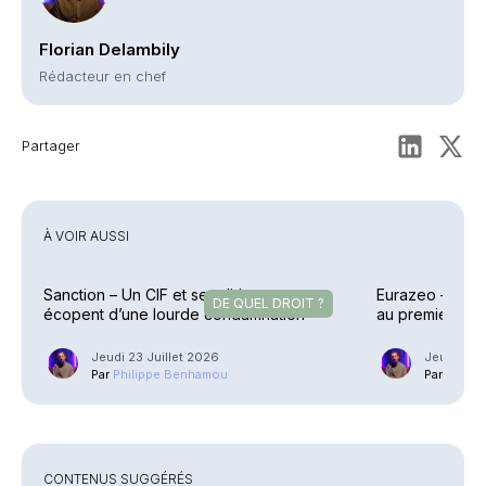
Florian Delambily
Rédacteur en chef
Partager
À VOIR AUSSI
Sanction – Un CIF et ses dirigeants
Eurazeo – Colle
DE QUEL DROIT ?
écopent d’une lourde condamnation
au premier sem
Jeudi 23 Juillet 2026
Jeudi 23 J
Par
Philippe Benhamou
Par
Phili
CONTENUS SUGGÉRÉS