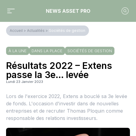
NEWS ASSET PRO
Accueil
>
Actualités
>
Sociétés de gestion
À LA UNE
DANS LA PLACE
SOCIÉTÉS DE GESTION
Résultats 2022 – Extens
passe la 3e... levée
Lundi 23 Janvier 2023
Lors de l'exercice 2022, Extens a bouclé sa 3e levée
de fonds. L'occasion d'investir dans de nouvelles
entreprises et de recruter Thomas Ploquin comme
responsable des relations investisseurs.