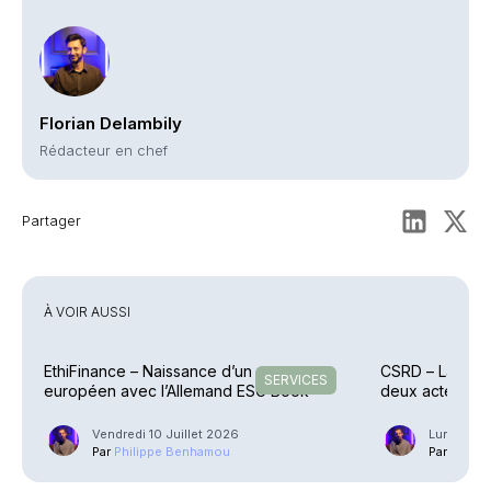
Florian Delambily
Rédacteur en chef
Partager
À VOIR AUSSI
EthiFinance – Naissance d’un groupe
CSRD – La Com
SERVICES
européen avec l’Allemand ESG Book
deux actes dé
Vendredi 10 Juillet 2026
Lundi 6 Ju
Par
Philippe Benhamou
Par
Phili