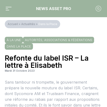
NEWS ASSET PRO
Accueil
>
Actualités
>
Dans la Place
À LA UNE
AUTORITÉS, ASSOCIATIONS & FÉDÉRATIONS
DANS LA PLACE
Refonte du label ISR – La
lettre à Elisabeth
Mardi 31 Octobre 2023
Sans tambour ni trompette, le gouvernement
prépare la nouvelle mouture du label ISR. Certains,
dont Sycomore AM et Trusteam Finance, craignent
une réforme au rabais par rapport aux propositions
initiales du comité. Et ils le font savoir dans une lettre