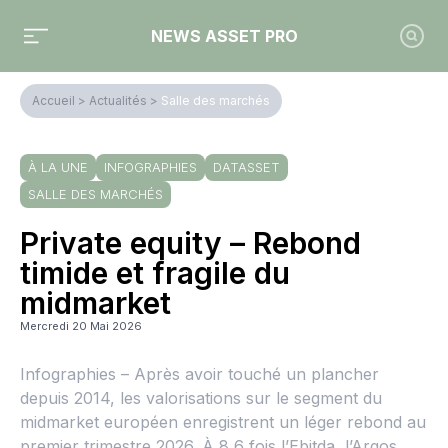
NEWS ASSET PRO
Accueil
>
Actualités
>
Salle des marchés
À LA UNE
INFOGRAPHIES
DATASSET
SALLE DES MARCHÉS
Private equity – Rebond
timide et fragile du
midmarket
Mercredi 20 Mai 2026
Infographies – Après avoir touché un plancher
depuis 2014, les valorisations sur le segment du
midmarket européen enregistrent un léger rebond au
premier trimestre 2026. À 8,6 fois l’Ebitda, l’Argos