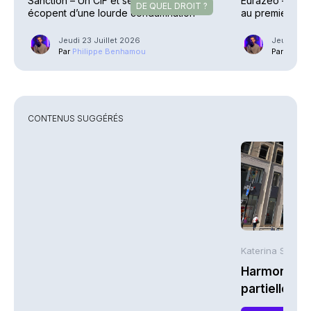
Sanction – Un CIF et ses dirigeants
Eurazeo – Colle
DE QUEL DROIT ?
écopent d’une lourde condamnation
au premier sem
Jeudi 23 Juillet 2026
Jeudi 23 J
Par
Philippe Benhamou
Par
Phili
CONTENUS SUGGÉRÉS
Katerina Stergi
Harmonie Mu
partielle du 
MTCAT