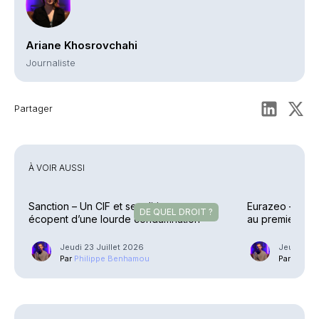
Ariane Khosrovchahi
Journaliste
Partager
À VOIR AUSSI
Sanction – Un CIF et ses dirigeants
Eurazeo – Colle
DE QUEL DROIT ?
écopent d’une lourde condamnation
au premier sem
Jeudi 23 Juillet 2026
Jeudi 23 J
Par
Philippe Benhamou
Par
Phili