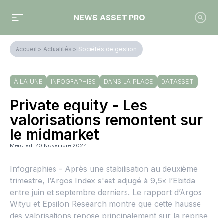
NEWS ASSET PRO
Accueil
>
Actualités
>
Sociétés de gestion
À LA UNE
INFOGRAPHIES
DANS LA PLACE
DATASSET
Private equity - Les
valorisations remontent sur
le midmarket
Mercredi 20 Novembre 2024
Infographies - Après une stabilisation au deuxième
trimestre, l’Argos Index s'est adjugé à 9,5x l’Ebitda
entre juin et septembre derniers. Le rapport d’Argos
Wityu et Epsilon Research montre que cette hausse
des valorisations repose principalement sur la reprise