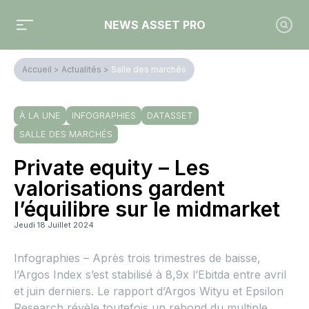
NEWS ASSET PRO
Accueil
>
Actualités
>
Salle des marchés
À LA UNE
INFOGRAPHIES
DATASSET
SALLE DES MARCHÉS
Private equity – Les
valorisations gardent
l’équilibre sur le midmarket
Jeudi 18 Juillet 2024
Infographies – Après trois trimestres de baisse,
l’Argos Index s’est stabilisé à 8,9x l’Ebitda entre avril
et juin derniers. Le rapport d’Argos Wityu et Epsilon
Research révèle toutefois un rebond du multiple