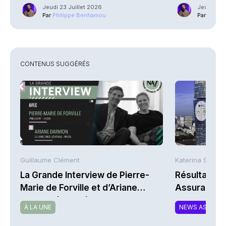
Jeudi 23 Juillet 2026
Jeudi 23 J
Par
Philippe Benhamou
Par
Phili
CONTENUS SUGGÉRÉS
Guillaume Clément
Katerina Stergi
La Grande Interview de Pierre-
Résultats S
Marie de Forville et d’Ariane
Assurances
Darmon (Ivesta)
À LA UNE
NEWS ASSURA