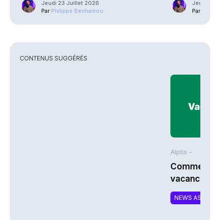
Jeudi 23 Juillet 2026
Jeudi 23 J
Par
Philippe Benhamou
Par
Phili
CONTENUS SUGGÉRÉS
Alptis -
Comment bi
vacances à 
NEWS ASSURA