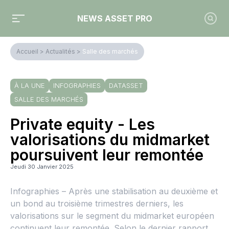
NEWS ASSET PRO
Accueil
>
Actualités
>
Salle des marchés
À LA UNE
INFOGRAPHIES
DATASSET
SALLE DES MARCHÉS
Private equity - Les
valorisations du midmarket
poursuivent leur remontée
Jeudi 30 Janvier 2025
Infographies – Après une stabilisation au deuxième et
un bond au troisième trimestres derniers, les
valorisations sur le segment du midmarket européen
continuent leur remontée. Selon le dernier rapport