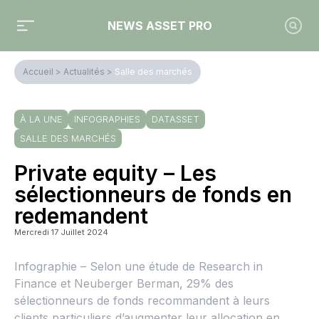
NEWS ASSET PRO
Accueil
>
Actualités
>
Salle des marchés
À LA UNE
INFOGRAPHIES
DATASSET
SALLE DES MARCHÉS
Private equity – Les
sélectionneurs de fonds en
redemandent
Mercredi 17 Juillet 2024
Infographie – Selon une étude de Research in
Finance et Neuberger Berman, 29% des
sélectionneurs de fonds recommandent à leurs
clients particuliers d’augmenter leur allocation en