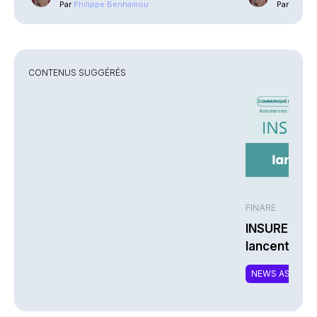
Par
Philippe Benhamou
Par
Phili
CONTENUS SUGGÉRÉS
FINARE
INSUREM et
lancent CO
nouvelle off
NEWS ASSURA
complément
responsable