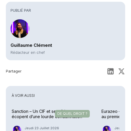
PUBLIÉ PAR
Guillaume Clément
Rédacteur en chef
Partager
À VOIR AUSSI
Sanction – Un CIF et ses dirigeants
Eurazeo – Colle
DE QUEL DROIT ?
écopent d’une lourde condamnation
au premier sem
Jeudi 23 Juillet 2026
Jeudi 23 J