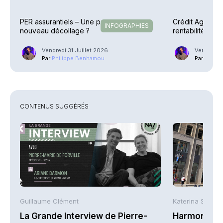
PER assurantiels – Une pause avant un
Crédit Agricole
INFOGRAPHIES
nouveau décollage ?
rentabilité en 
explosent
Vendredi 31 Juillet 2026
Vendredi 3
Par
Philippe Benhamou
Par
Phili
CONTENUS SUGGÉRÉS
Guillaume Clément
Katerina Stergi
La Grande Interview de Pierre-
Harmonie Mu