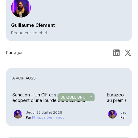
Guillaume Clément
Rédacteur en chef
Partager
À VOIR AUSSI
Sanction – Un CIF et ses dirigeants
Eurazeo – Colle
DE QUEL DROIT ?
écopent d’une lourde condamnation
au premier sem
Jeudi 23 Juillet 2026
Jeudi 23 J
Par
Philippe Benhamou
Par
Phili