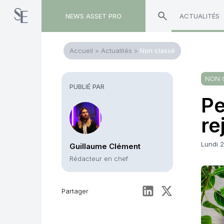
NEWS ASSET PRO
ACTUALITÉS
Accueil
>
Actualités
>
Non classé
NON 
PUBLIÉ PAR
Pe
re
Lundi 
Guillaume Clément
Rédacteur en chef
Partager