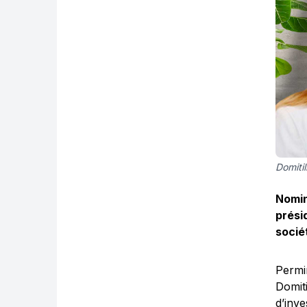
Domiti
Nomin
prési
socié
Permi
Domit
d’inv