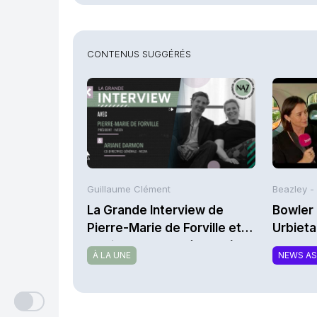
CONTENUS SUGGÉRÉS
Guillaume Clément
Beazley -
La Grande Interview de
Bowler 
Pierre-Marie de Forville et
Urbieta
d’Ariane Darmon (Ivesta)
À LA UNE
NEWS A