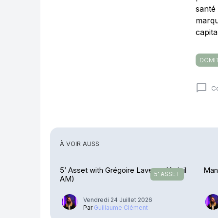
santé
marqu
capita
DOMIT
C
Comme
À VOIR AUSSI
5’ Asset with Grégoire Laverne (Apicil
Manc
5' ASSET
AM)
Vendredi 24 Juillet 2026
Par
Guillaume Clément