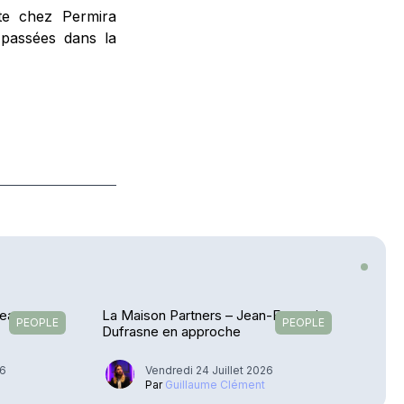
ste chez Permira
 passées dans la
Jean-
La Maison Partners – Jean-François
PEOPLE
PEOPLE
Dufrasne en approche
26
Vendredi 24 Juillet 2026
Par
Guillaume Clément