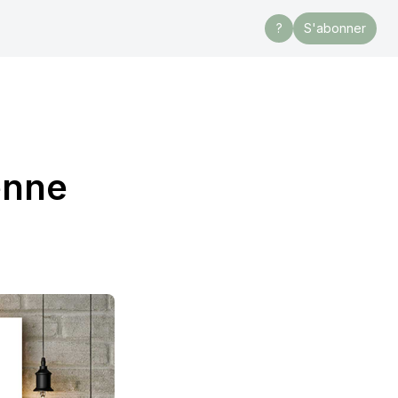
?
S'abonner
enne