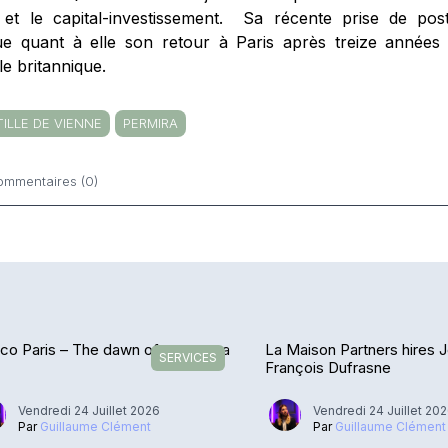
 et le capital-investissement. Sa récente prise de po
e quant à elle son retour à Paris après treize années
le britannique.
ILLE DE VIENNE
PERMIRA
ommentaires (0)
ntaires
o Paris – The dawn of a new era
La Maison Partners hires 
SERVICES
François Dufrasne
Vendredi 24 Juillet 2026
Vendredi 24 Juillet 20
Par
Guillaume Clément
Par
Guillaume Clément