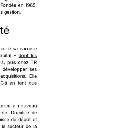
. Fondée en 1985,
s gestion.
nté
arré sa carrière
apital –
dont les
is, puis chez TR
e développer ses
cquisitions. Elle
Citi en tant que
exerce à nouveau
té. Domitille de
aisse de dépôt et
le secteur de la