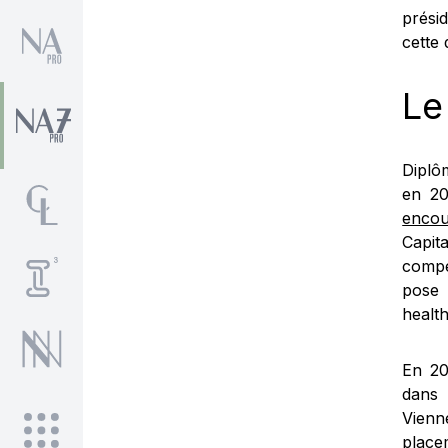
prési
cette 
Le
Diplô
en 20
encou
Capit
compé
pose 
healt
En 20
dans 
Vienn
place