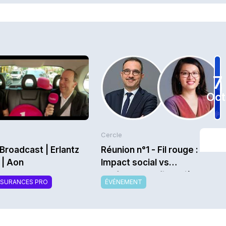
7
Oct
Cercle
Broadcast | Erlantz
Réunion n°1 - Fil rouge :
 | Aon
Impact social vs
performance financière au
SSURANCES PRO
ÉVÉNEMENT
service de l’assurabilité -
Saison 2026/2027