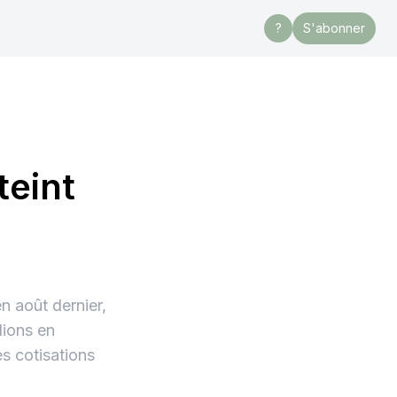
?
S'abonner
teint
n août dernier,
lions en
s cotisations