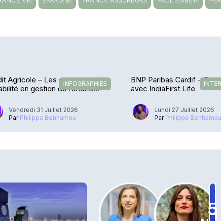
RANCE VIE
EPARGNE
FRANCE ASSUREURS
PAUL ESMEIN
PE
it Agricole – Les encours et la
BNP Paribas Cardif – De r
INFOGRAPHIES
INTE
abilité en gestion de fortune
avec IndiaFirst Life
losent
Vendredi 31 Juillet 2026
Lundi 27 Juillet 2026
Par
Philippe Benhamou
Par
Philippe Benhamo
5