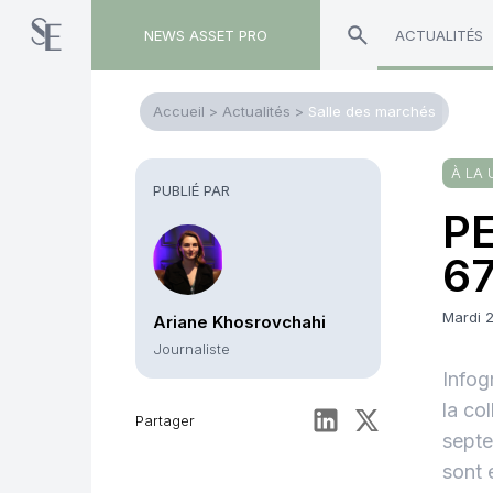
NEWS ASSET PRO
ACTUALITÉS
Accueil
>
Actualités
>
Salle des marchés
À LA 
PUBLIÉ PAR
PE
67
Mardi 
Ariane Khosrovchahi
Journaliste
Infog
la co
Partager
septe
sont 