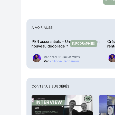
ASSU
À VOIR AUSSI
PER assurantiels – Une pause avant un
Créd
INFOGRAPHIES
nouveau décollage ?
rent
exp
Vendredi 31 Juillet 2026
Par
Philippe Benhamou
CONTENUS SUGGÉRÉS