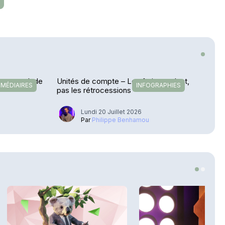
R
etour en Inde
Unités de compte – Les frais reculent,
RMÉDIAIRES
INFOGRAPHIES
pas les rétrocessions
Lundi 20 Juillet 2026
u
Par
Philippe Benhamou