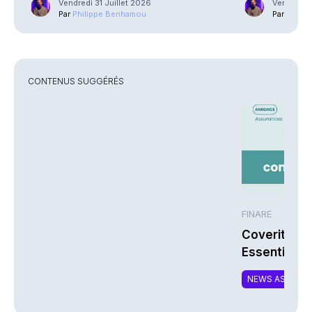
Vendredi 31 Juillet 2026
Vendredi 3
Par
Philippe Benhamou
Par
Phili
CONTENUS SUGGÉRÉS
FINARE
Coverity la
Essentiel
NEWS ASSURA