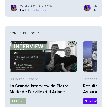
Street
Vendredi 31 Juillet 2026
Mercredi 2
Par
Philippe Benhamou
Par
Phili
CONTENUS SUGGÉRÉS
Guillaume Clément
Katerina Stergi
La Grande Interview de Pierre-
Résultats S
Marie de Forville et d’Ariane
Assurances
Darmon (Ivesta)
À LA UNE
NEWS ASSURA