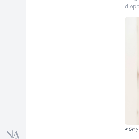
d'épa
« On y 