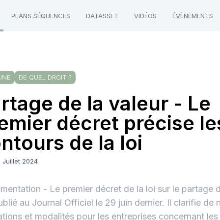
PLANS SÉQUENCES
DATASSET
VIDÉOS
ÉVÈNEMENTS
UNE
DE QUEL DROIT ?
rtage de la valeur - Le
emier décret précise le
ntours de la loi
 Juillet 2024
mentation - Le premier décret de la loi sur le partage d
blié au Journal Officiel le 29 juin dernier. Il clarifie de
ations et modalités pour les entreprises concernant les 