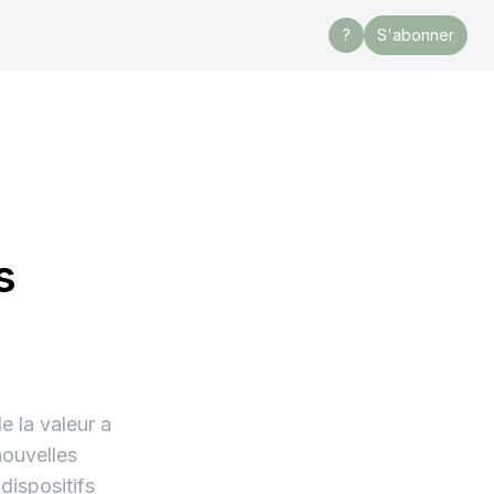
?
S'abonner
s
e la valeur a
 nouvelles
dispositifs