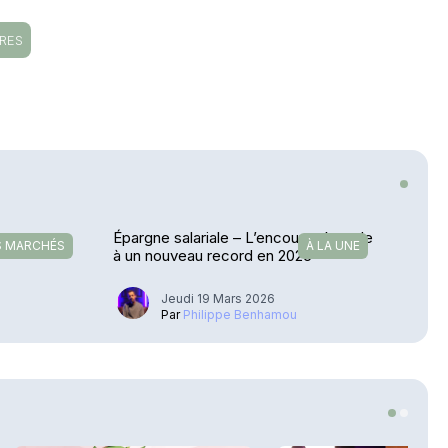
RES
breux
Épargne salariale – L’encours s’envole
S MARCHÉS
À LA UNE
à un nouveau record en 2025
Jeudi 19 Mars 2026
u
Par
Philippe Benhamou