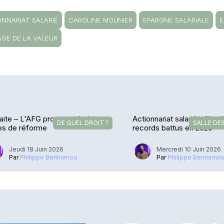
ONNARIAT SALARIÉ
CAROLINE MOUNIER
EPARGNE SALARIALE
E
AGE DE LA VALEUR
aite – L'AFG propose plusieurs
Actionnariat salarié – Nom
DE QUEL DROIT ?
SALLE DE
es de réforme
records battus en 2025
Jeudi 18 Juin 2026
Mercredi 10 Juin 2026
Par
Philippe Benhamou
Par
Philippe Benhamo