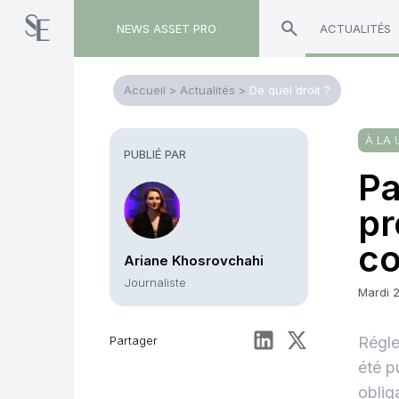
NEWS ASSET PRO
ACTUALITÉS
Accueil
>
Actualités
>
De quel droit ?
À LA 
PUBLIÉ PAR
Pa
pr
co
Ariane Khosrovchahi
Journaliste
Mardi 2
Partager
Régle
été pu
oblig