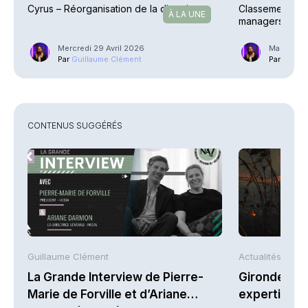
Cyrus – Réorganisation de la direction
Classement excl
À LA UNE
managers ont l
(2/3)
Mercredi 29 Avril 2026
Mardi 11 F
Par
Guillaume Clément
Par
Guilla
CONTENUS SUGGÉRÉS
Guillaume Clément
Actualités AFP
La Grande Interview de Pierre-
Gironde : L
Marie de Forville et d’Ariane
expertises 