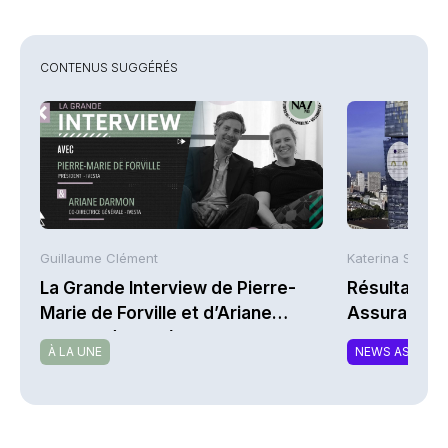
CONTENUS SUGGÉRÉS
Guillaume Clément
Katerina Stergi
La Grande Interview de Pierre-
Résultats S
Marie de Forville et d’Ariane
Assurances
Darmon (Ivesta)
À LA UNE
NEWS ASSURA