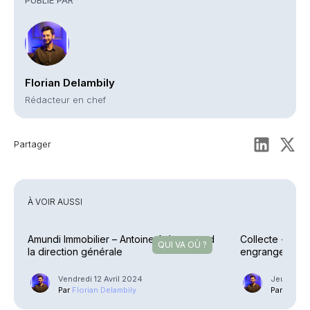
Florian Delambily
Rédacteur en chef
Partager
À VOIR AUSSI
Amundi Immobilier – Antoine Aubry prend
Collecte - Ass
QUI VA OÙ ?
la direction générale
engrangent en
Vendredi 12 Avril 2024
Jeudi 11 A
Par
Florian Delambily
Par
Floria