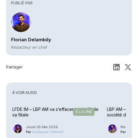
PUBLIÉ PAR
Florian Delambily
Rédacteur en chef
Partager
À VOIR AUSSI
LFDE IM – LBP AM va s’effacer au profit de
LBP AM – Vincen
À LA UNE
sa filiale
société de ges
Jeudi 28 Mai 2026
Mercredi 2
Par
Guillaume Clément
Par
Phili