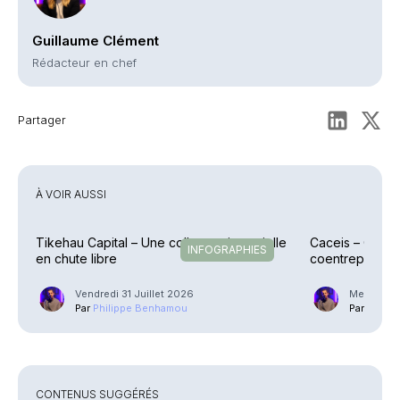
Guillaume Clément
Rédacteur en chef
Partager
À VOIR AUSSI
Tikehau Capital – Une collecte trimestrielle
Caceis – Cessi
INFOGRAPHIES
en chute libre
coentreprise la
Street
Vendredi 31 Juillet 2026
Mercredi 2
Par
Philippe Benhamou
Par
Phili
CONTENUS SUGGÉRÉS