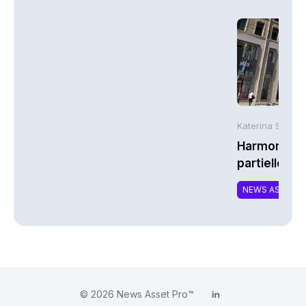
Katerina Stergi
Harmonie Mu
partielle du 
MTCAT
NEWS ASSURA
© 2026
News Asset Pro™
LinkedIn