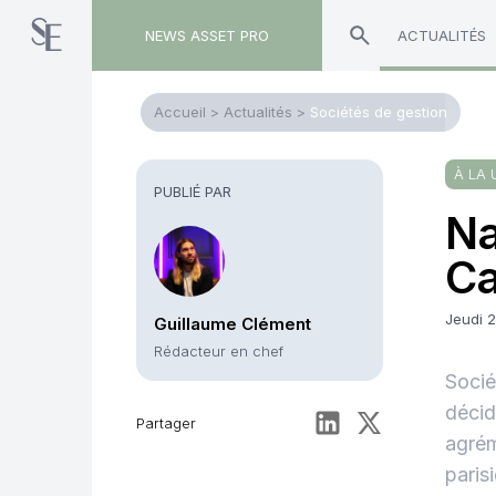
NEWS ASSET PRO
ACTUALITÉS
Accueil
>
Actualités
>
Sociétés de gestion
À LA 
PUBLIÉ PAR
Na
Ca
Jeudi 
Guillaume Clément
Rédacteur en chef
Socié
décid
Partager
agrém
paris