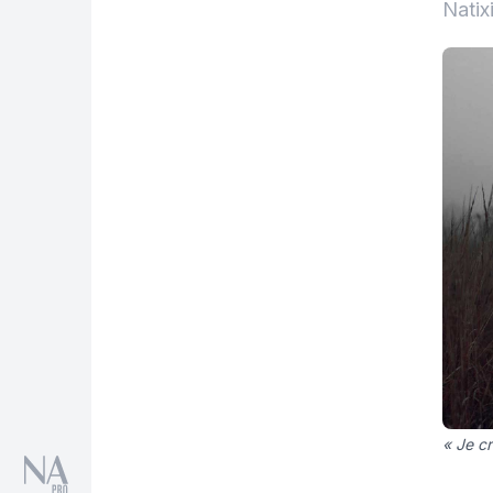
Natix
« Je cr