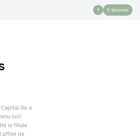
?
S'abonner
s
 Capital Re a
btenu son
 la filiale
affilié de