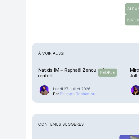
ALEX
NATIX
À VOIR AUSSI
Natixis IM – Raphaël Zenou arrive en
Miro
PEOPLE
renfort
Jolt
Lundi 27 Juillet 2026
Par
Philippe Benhamou
CONTENUS SUGGÉRÉS