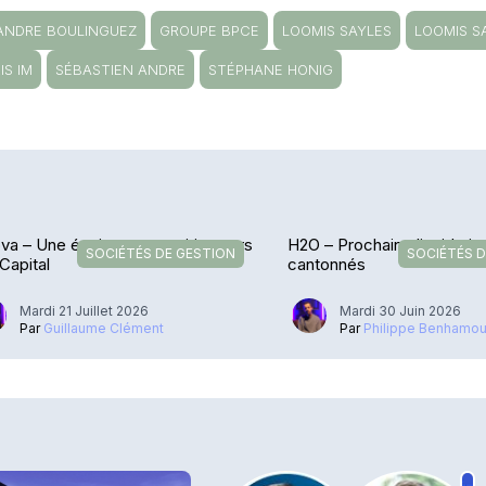
ANDRE BOULINGUEZ
GROUPE BPCE
LOOMIS SAYLES
LOOMIS S
IS IM
SÉBASTIEN ANDRE
STÉPHANE HONIG
va – Une équipe en transition vers
H2O – Prochaine liquidati
SOCIÉTÉS DE GESTION
SOCIÉTÉS D
 Capital
cantonnés
Mardi 21 Juillet 2026
Mardi 30 Juin 2026
Par
Guillaume Clément
Par
Philippe Benhamo