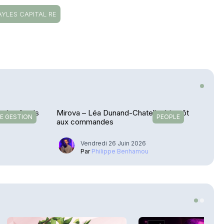
AYLES CAPITAL RE
on des fonds
Mirova – Léa Dunand-Chatellet bientôt
E GESTION
PEOPLE
aux commandes
Vendredi 26 Juin 2026
u
Par
Philippe Benhamou