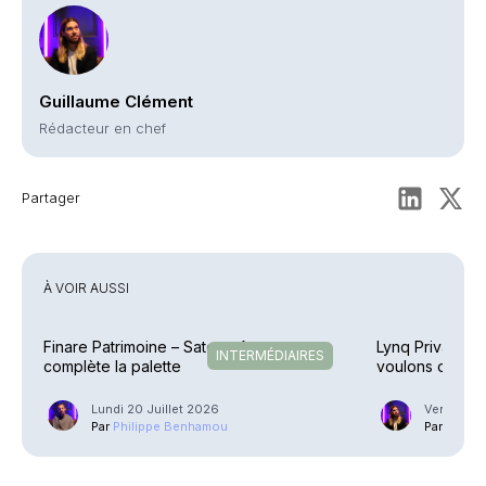
Guillaume Clément
Rédacteur en chef
Partager
À VOIR AUSSI
Finare Patrimoine – Sateco Assurance
Lynq Private Of
INTERMÉDIAIRES
complète la palette
voulons ouvrir 
»
Lundi 20 Juillet 2026
Vendredi 1
Par
Philippe Benhamou
Par
Guilla