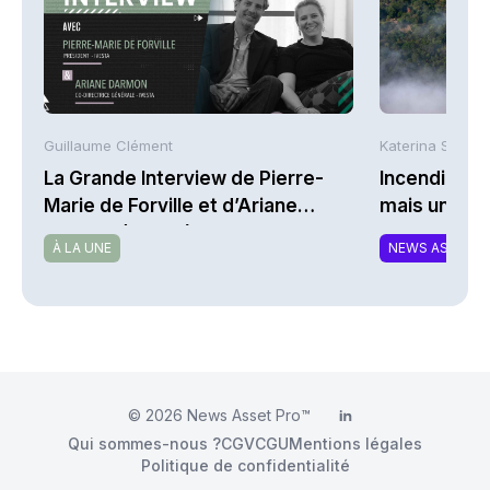
Guillaume Clément
Katerina Stergi
La Grande Interview de Pierre-
Incendies : 
Marie de Forville et d’Ariane
mais une ex
Darmon (Ivesta)
À LA UNE
NEWS ASSURA
© 2026
News Asset Pro™
LinkedIn
Qui sommes-nous ?
CGV
CGU
Mentions légales
Politique de confidentialité