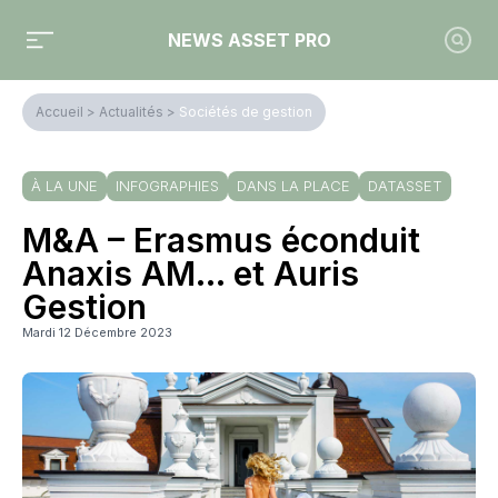
NEWS ASSET PRO
Accueil
>
Actualités
>
Sociétés de gestion
À LA UNE
INFOGRAPHIES
DANS LA PLACE
DATASSET
M&A – Erasmus éconduit
Anaxis AM… et Auris
Gestion
Mardi 12 Décembre 2023