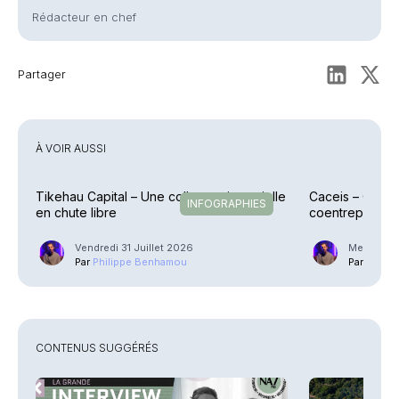
Rédacteur en chef
Partager
À VOIR AUSSI
Tikehau Capital – Une collecte trimestrielle
Caceis – Cessi
INFOGRAPHIES
en chute libre
coentreprise la
Street
Vendredi 31 Juillet 2026
Mercredi 2
Par
Philippe Benhamou
Par
Phili
CONTENUS SUGGÉRÉS