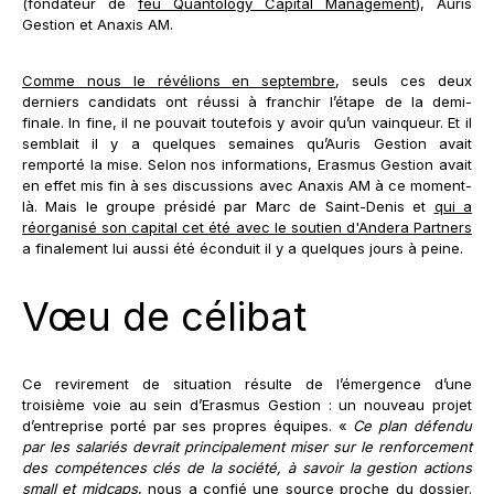
(fondateur de
feu Quantology Capital Management
), Auris
Gestion et Anaxis AM.
Comme nous le révélions en septembre
, seuls ces deux
derniers candidats ont réussi à franchir l’étape de la demi-
finale. In fine, il ne pouvait toutefois y avoir qu’un vainqueur. Et il
semblait il y a quelques semaines qu’Auris Gestion avait
remporté la mise. Selon nos informations, Erasmus Gestion avait
en effet mis fin à ses discussions avec Anaxis AM à ce moment-
là. Mais le groupe présidé par Marc de Saint-Denis et
qui a
réorganisé son capital cet été avec le soutien d'Andera Partners
a finalement lui aussi été éconduit il y a quelques jours à peine.
Vœu de célibat
Ce revirement de situation résulte de l’émergence d’une
troisième voie au sein d’Erasmus Gestion : un nouveau projet
d’entreprise porté par ses propres équipes. «
Ce plan défendu
par les salariés devrait principalement miser sur le renforcement
des compétences clés de la société, à savoir la gestion actions
small et midcaps
, nous a confié une source proche du dossier.