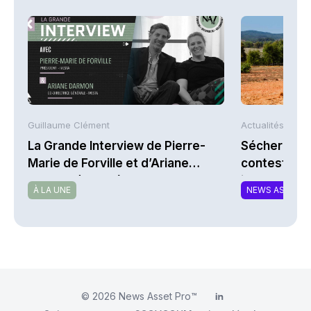
Guillaume Clément
Actualités AFP
La Grande Interview de Pierre-
Sécheresse 
Marie de Forville et d’Ariane
contestent l
Darmon (Ivesta)
indemnisati
À LA UNE
NEWS ASSURA
© 2026
News Asset Pro™
LinkedIn