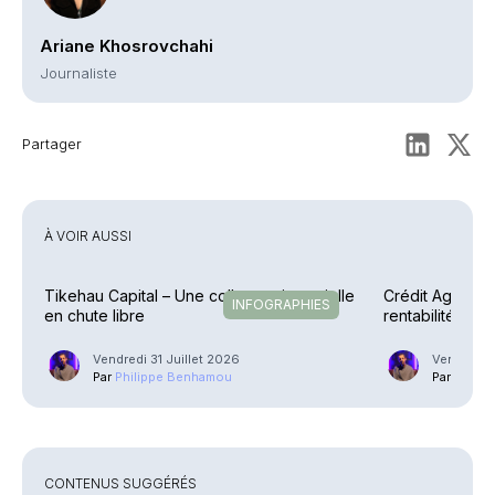
Ariane Khosrovchahi
Journaliste
Partager
À VOIR AUSSI
Tikehau Capital – Une collecte trimestrielle
Crédit Agricole
INFOGRAPHIES
en chute libre
rentabilité en 
explosent
Vendredi 31 Juillet 2026
Vendredi 3
Par
Philippe Benhamou
Par
Phili
CONTENUS SUGGÉRÉS