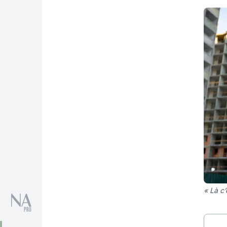
« Là c’