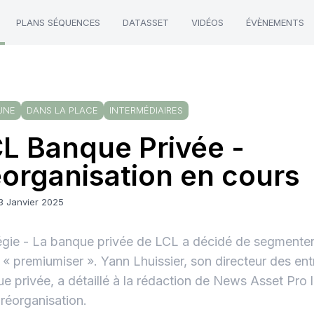
PLANS SÉQUENCES
DATASSET
VIDÉOS
ÉVÈNEMENTS
UNE
DANS LA PLACE
INTERMÉDIAIRES
L Banque Privée -
organisation en cours
3 Janvier 2025
égie - La banque privée de LCL a décidé de segmenter 
 « premiumiser ». Yann Lhuissier, son directeur des en
e privée, a détaillé à la rédaction de News Asset Pro 
 réorganisation.