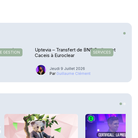
te après
Uptevia – Transfert de BNP Paribas et
E GESTION
SERVICES
Caceis à Euroclear
Jeudi 9 Juillet 2026
Par
Guillaume Clément
5