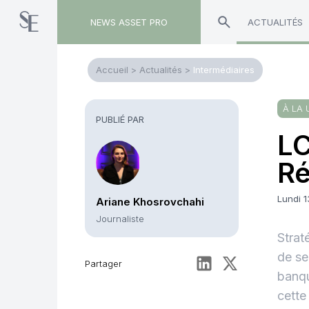
NEWS ASSET PRO
ACTUALITÉS
Accueil
>
Actualités
>
Intermédiaires
À LA 
PUBLIÉ PAR
LC
Ré
Lundi 1
Ariane Khosrovchahi
Journaliste
Strat
de se
Partager
banqu
cette