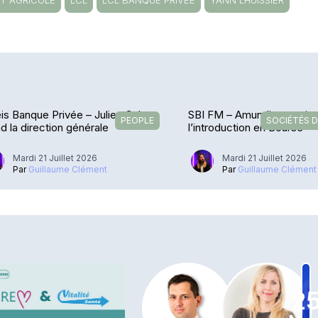
IT AGRICOLE
LCL
LCL BANQUE PRIVÉE
YANN LHUISSIER
eis Banque Privée – Julien Calvar
SBI FM – Amundi se projet
PEOPLE
SOCIÉTÉS D
d la direction générale
l’introduction en Bourse
Mardi 21 Juillet 2026
Mardi 21 Juillet 2026
Par
Guillaume Clément
Par
Guillaume Clément
2