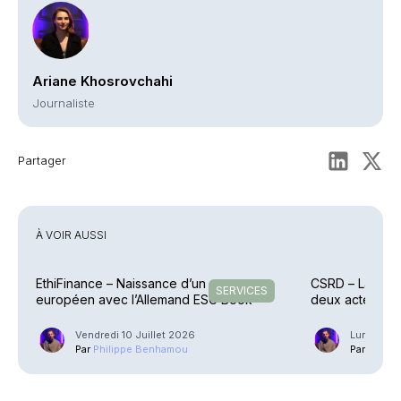
Ariane Khosrovchahi
Journaliste
Partager
À VOIR AUSSI
EthiFinance – Naissance d’un groupe
CSRD – La Com
SERVICES
européen avec l’Allemand ESG Book
deux actes dé
Vendredi 10 Juillet 2026
Lundi 6 Ju
Par
Philippe Benhamou
Par
Phili