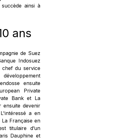
é succède ainsi à
10 ans
ompagnie de Suez
 Banque Indosuez
te chef du service
ur développement
 endosse ensuite
uropean Private
vate Bank et La
r ensuite devenir
'intéressé a en
e La Française en
t titulaire d’un
aris Dauphine et