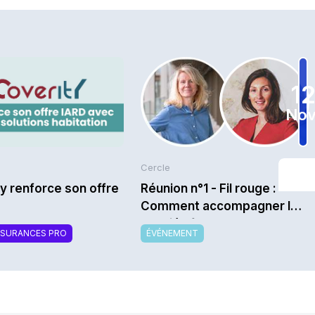
1
Nov
Cercle
y renforce son offre
Réunion n°1 - Fil rouge :
Comment accompagner les
salariés face aux ruptures
SSURANCES PRO
ÉVÉNEMENT
technologiques, sociales,
sociétales afin de réduire
leur vulnérabilité ? - Saison
2026/2027