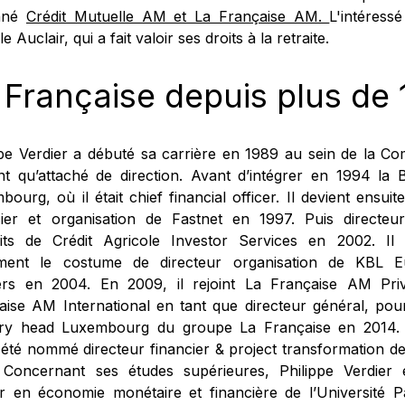
onné
Crédit Mutuelle AM et La Française AM.
L'intéress
e Auclair, qui a fait valoir ses droits à la retraite.
 Française depuis plus de 
ppe Verdier a débuté sa carrière en 1989 au sein de la C
nt qu’attaché de direction. Avant d’intégrer en 1994 la
ourg, où il était chief financial officer. Il devient ensui
cier et organisation de Fastnet en 1997. Puis directe
its de Crédit Agricole Investor Services en 2002. Il
ment le costume de directeur organisation de KBL E
rs en 2004. En 2009, il rejoint La Française AM Pri
aise AM International en tant que directeur général, pou
ry head Luxembourg du groupe La Française en 2014. L
 été nommé directeur financier & project transformation d
 Concernant ses études supérieures, Philippe Verdier es
r en économie monétaire et financière de l’Université P