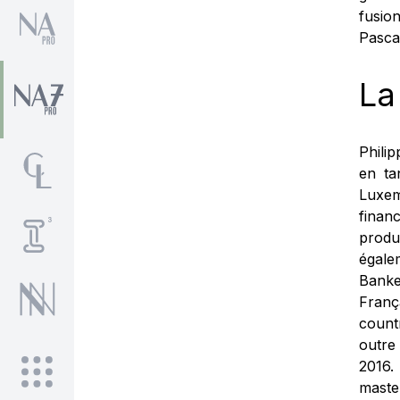
fusi
Pascal
La
Phili
en ta
Luxemb
finan
produ
égale
Banke
Franç
count
outre
2016.
maste