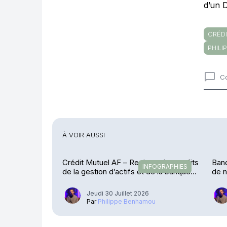
d’un 
CRÉD
PHILI
C
Comme
À VOIR AUSSI
Crédit Mutuel AF – Rechute des profits
Banq
INFOGRAPHIES
de la gestion d’actifs et de la banque
de n
privée
Jeudi 30 Juillet 2026
Par
Philippe Benhamou