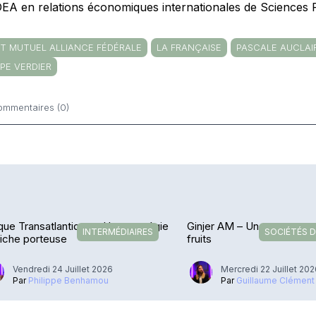
DEA en relations économiques internationales de Sciences 
IT MUTUEL ALLIANCE FÉDÉRALE
LA FRANÇAISE
PASCALE AUCLAI
PPE VERDIER
ommentaires (0)
ntaires
ue Transatlantique – Une stratégie
Ginjer AM – Une recette q
INTERMÉDIAIRES
SOCIÉTÉS D
iche porteuse
fruits
Vendredi 24 Juillet 2026
Mercredi 22 Juillet 20
Par
Philippe Benhamou
Par
Guillaume Clément