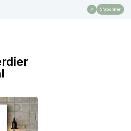
?
S'abonner
erdier
l