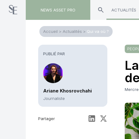
NEWS ASSET PRO
ACTUALITÉS
Accueil
>
Actualités
>
Qui va où ?
PEOP
PUBLIÉ PAR
La
de
Mercre
Ariane Khosrovchahi
Journaliste
Partager