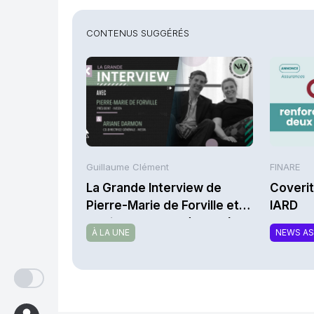
CONTENUS SUGGÉRÉS
Guillaume Clément
FINARE
La Grande Interview de
Coverit
Pierre-Marie de Forville et
IARD
d’Ariane Darmon (Ivesta)
À LA UNE
NEWS A