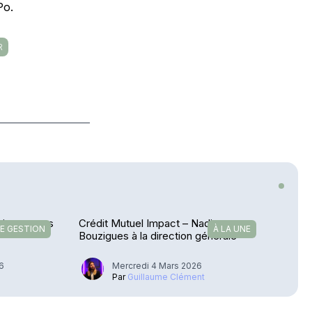
Po.
R
ui porte ses
Crédit Mutuel Impact – Nadia
E GESTION
À LA UNE
Bouzigues à la direction générale
26
Mercredi 4 Mars 2026
Par
Guillaume Clément