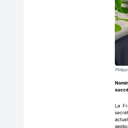
Philip
Nomin
succèd
La Fr
secré
actue
gesti