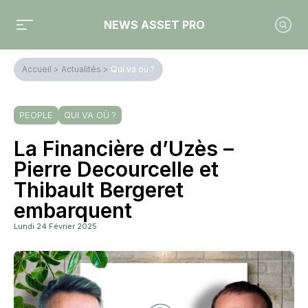
NEWS ASSET PRO
Accueil
>
Actualités
>
Qui va où ?
PEOPLE
QUI VA OÙ ?
La Financière d’Uzès –
Pierre Decourcelle et
Thibault Bergeret
embarquent
Lundi 24 Février 2025