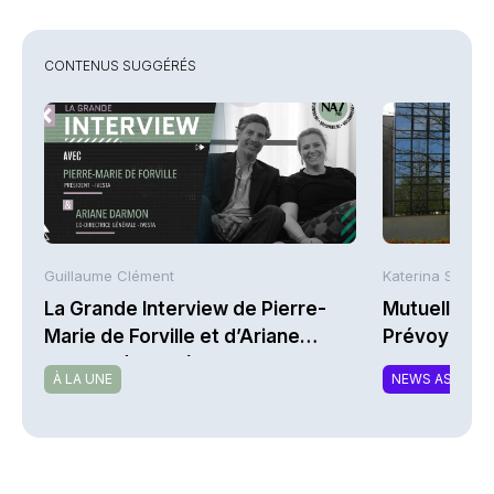
CONTENUS SUGGÉRÉS
Guillaume Clément
Katerina Stergi
La Grande Interview de Pierre-
Mutuelles : 
Marie de Forville et d’Ariane
Prévoyance 
Darmon (Ivesta)
de la Math
À LA UNE
NEWS ASSURA