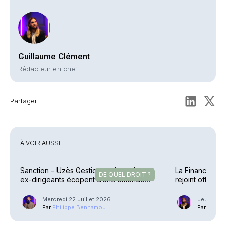
Guillaume Clément
Rédacteur en chef
Partager
À VOIR AUSSI
Sanction – Uzès Gestion et deux de ses
La Financière d
DE QUEL DROIT ?
ex-dirigeants écopent d’une amende
rejoint officiel
allégée
Mercredi 22 Juillet 2026
Jeudi 4 J
Par
Philippe Benhamou
Par
Guilla