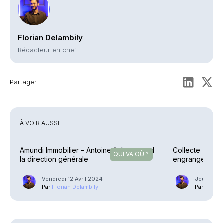
Florian Delambily
Rédacteur en chef
Partager
À VOIR AUSSI
Amundi Immobilier – Antoine Aubry prend
Collecte - Ass
QUI VA OÙ ?
la direction générale
engrangent en
Vendredi 12 Avril 2024
Jeudi 11 A
Par
Florian Delambily
Par
Floria