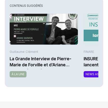
CONTENUS SUGGÉRÉS
Guillaume Clément
FINARE
La Grande Interview de Pierre-
INSUREM et
Marie de Forville et d’Ariane
lancent CO
Darmon (Ivesta)
nouvelle off
À LA UNE
NEWS ASSURA
complément
responsable