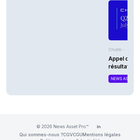
Chubb -
Appel de co
résultats d
2026 de Chu
NEWS ASSURA
© 2026
News Asset Pro™
LinkedIn
Qui sommes-nous ?
CGV
CGU
Mentions légales