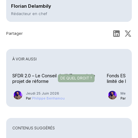
Florian Delambily
Rédacteur en chef
Partager
À VOIR AUSSI
SFDR 2.0 – Le Conseil de l’UE amende le
Fonds ESG – L’
DE QUEL DROIT ?
projet de réforme
limité de la col
Jeudi 25 Juin 2026
Mercredi 
Par
Philippe Benhamou
Par
Phili
CONTENUS SUGGÉRÉS