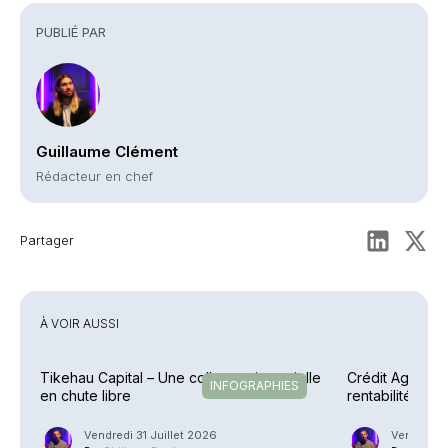
PUBLIÉ PAR
Guillaume Clément
Rédacteur en chef
Partager
À VOIR AUSSI
Tikehau Capital – Une collecte trimestrielle
Crédit Agricole
INFOGRAPHIES
en chute libre
rentabilité en 
explosent
Vendredi 31 Juillet 2026
Vendredi 3