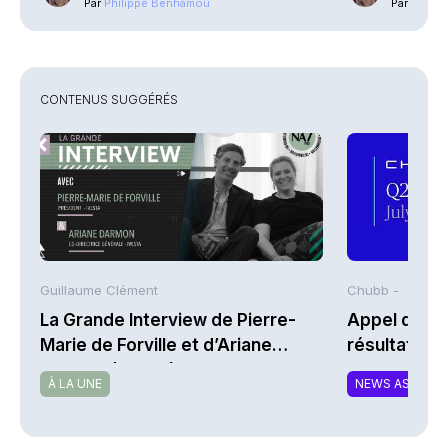
Par
Philippe Benhamou
Par
Phili
CONTENUS SUGGÉRÉS
Guillaume Clément
Chubb -
La Grande Interview de Pierre-
Appel de co
Marie de Forville et d’Ariane
résultats d
Darmon (Ivesta)
2026 de Chu
À LA UNE
NEWS ASSURA