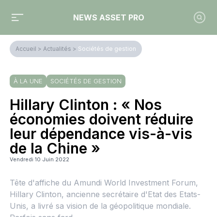
NEWS ASSET PRO
Accueil
>
Actualités
>
Sociétés de gestion
À LA UNE
SOCIÉTÉS DE GESTION
Hillary Clinton : « Nos
économies doivent réduire
leur dépendance vis-à-vis
de la Chine »
Vendredi 10 Juin 2022
Tête d'affiche du Amundi World Investment Forum,
Hillary Clinton, ancienne secrétaire d'Etat des Etats-
Unis, a livré sa vision de la géopolitique mondiale.