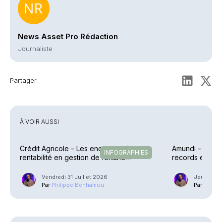
News Asset Pro Rédaction
Journaliste
Partager
À VOIR AUSSI
Crédit Agricole – Les encours et la
Amundi – Des p
INFOGRAPHIES
rentabilité en gestion de fortune
records en raf
explosent
Vendredi 31 Juillet 2026
Jeudi 30 J
Par
Philippe Benhamou
Par
Phili