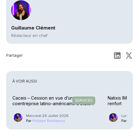
Guillaume Clément
Rédacteur en chef
Partager
À VOIR AUSSI
Caceis – Cession en vue d’une
Natixis IM – Ra
SERVICES
coentreprise latino-américaine à State
renfort
Street
Mercredi 29 Juillet 2026
Lundi 27 J
Par
Philippe Benhamou
Par
Phili