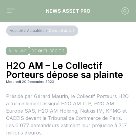
NEWS ASSET PRO
Accueil
>
Actualités
>
De quel droit ?
À LA UNE
DE QUEL DROIT ?
H2O AM – Le Collectif
Porteurs dépose sa plainte
Mercredi 20 Décembre 2023
Présidé par Gérard Maurin, le Collectif Porteurs H2O
a formellement assigné H2O AM LLP, H2O AM
Europe SAS, H2O AM Holding, Natixis IM, KPMG et
CACEIS devant le Tribunal de Commerce de Paris.
Les 6 077 demandeurs estiment leur préjudice à 717
millions d’euros.