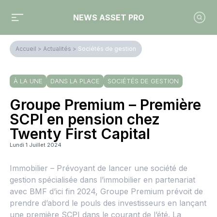
NEWS ASSET PRO
Accueil
>
Actualités
>
Sociétés de gestion
À LA UNE
DANS LA PLACE
SOCIÉTÉS DE GESTION
Groupe Premium – Première
SCPI en pension chez
Twenty First Capital
Lundi 1 Juillet 2024
Immobilier – Prévoyant de lancer une société de
gestion spécialisée dans l’immobilier en partenariat
avec BMF d’ici fin 2024, Groupe Premium prévoit de
prendre d’abord le pouls des investisseurs en lançant
une première SCPI dans le courant de l’été. La