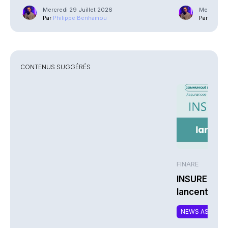
Mercredi 29 Juillet 2026
Mercredi 2
Par
Philippe Benhamou
Par
Phili
CONTENUS SUGGÉRÉS
FINARE
INSUREM et
lancent CO
nouvelle off
NEWS ASSURA
complément