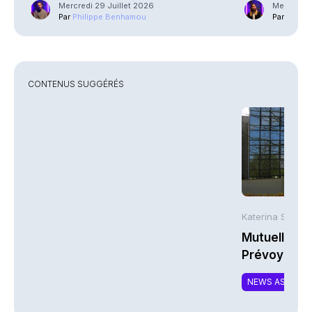
Mercredi 29 Juillet 2026
Mercredi 2
Par
Philippe Benhamou
Par
Guilla
CONTENUS SUGGÉRÉS
Katerina Stergi
Mutuelles : 
Prévoyance 
de la Math
NEWS ASSURA