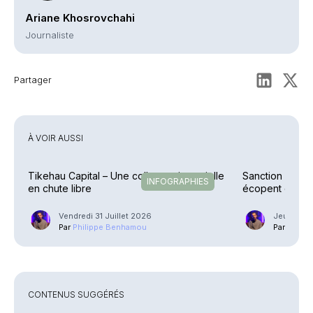
Ariane Khosrovchahi
Journaliste
Partager
À VOIR AUSSI
Tikehau Capital – Une collecte trimestrielle
Sanction – Un C
INFOGRAPHIES
en chute libre
écopent d’une
Vendredi 31 Juillet 2026
Jeudi 23 J
Par
Philippe Benhamou
Par
Phili
CONTENUS SUGGÉRÉS