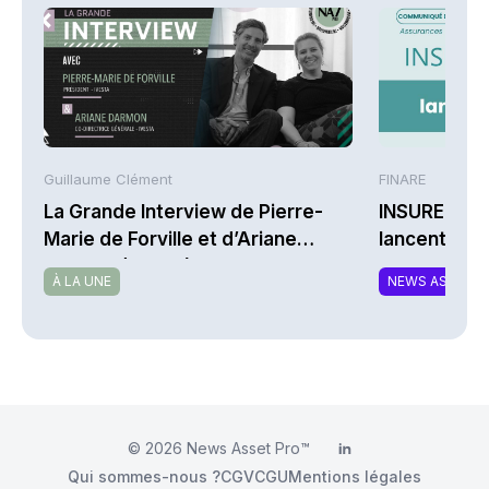
Guillaume Clément
FINARE
La Grande Interview de Pierre-
INSUREM et
Marie de Forville et d’Ariane
lancent CO
Darmon (Ivesta)
nouvelle off
À LA UNE
NEWS ASSURA
complément
responsable
© 2026
News Asset Pro™
LinkedIn
Qui sommes-nous ?
CGV
CGU
Mentions légales