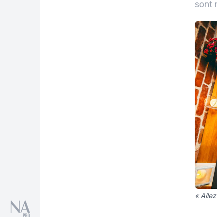
sont 
« Allez