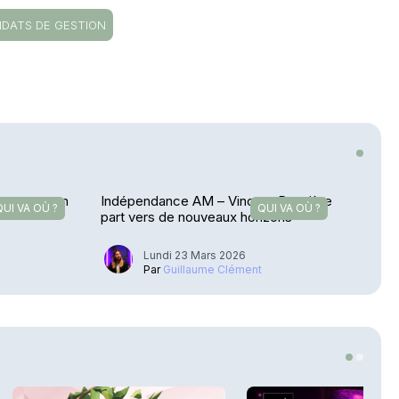
DATS DE GESTION
Perronnet en
Indépendance AM – Vincent Rouvière
QUI VA OÙ ?
QUI VA OÙ ?
part vers de nouveaux horizons
Lundi 23 Mars 2026
u
Par
Guillaume Clément