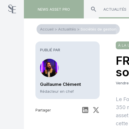
NEWS ASSET PRO
ACTUALITÉS
Accueil
>
Actualités
>
Sociétés de gestion
À LA 
PUBLIÉ PAR
FR
so
Vendre
Guillaume Clément
Rédacteur en chef
Le Fo
350 m
Partager
asset
cette