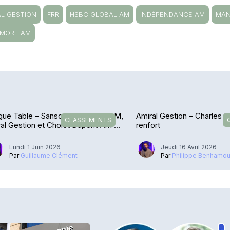
AL GESTION
FRR
HSBC GLOBAL AM
INDÉPENDANCE AM
MAN
MORE AM
gue Table – Sanso Longchamp AM,
Amiral Gestion – Charles 
CLASSEMENTS
al Gestion et Cholet Dupont AM au
renfort
met
Lundi 1 Juin 2026
Jeudi 16 Avril 2026
Par
Guillaume Clément
Par
Philippe Benhamo