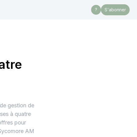
?
S'abonner
atre
 de gestion de
ises à quatre
offres pour
, Sycomore AM