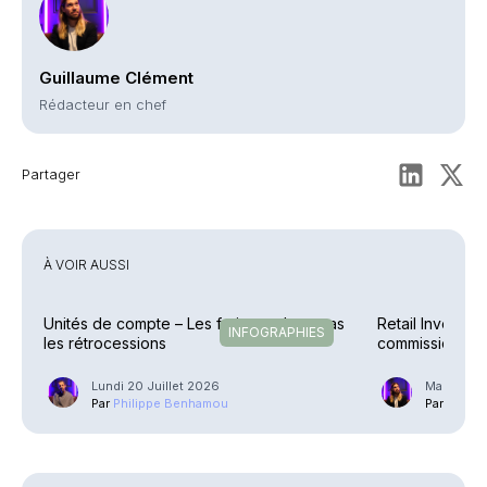
Guillaume Clément
Rédacteur en chef
Partager
À VOIR AUSSI
Unités de compte – Les frais reculent, pas
Retail Investme
INFOGRAPHIES
les rétrocessions
commission Ec
Lundi 20 Juillet 2026
Mardi 23 
Par
Philippe Benhamou
Par
Guilla