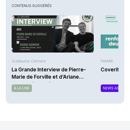
CONTENUS SUGGÉRÉS
Guillaume Clément
FINARE
La Grande Interview de Pierre-
Coverity re
Marie de Forville et d’Ariane
Darmon (Ivesta)
À LA UNE
NEWS ASSURA