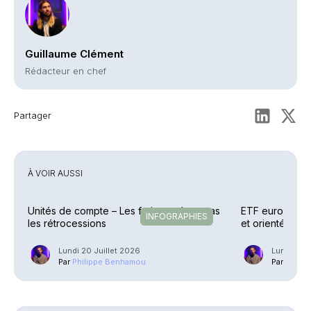
Guillaume Clément
Rédacteur en chef
Partager
À VOIR AUSSI
Unités de compte – Les frais reculent, pas
ETF européens 
INFOGRAPHIES
les rétrocessions
et orientés
Lundi 20 Juillet 2026
Lundi 13 J
Par
Philippe Benhamou
Par
Phili