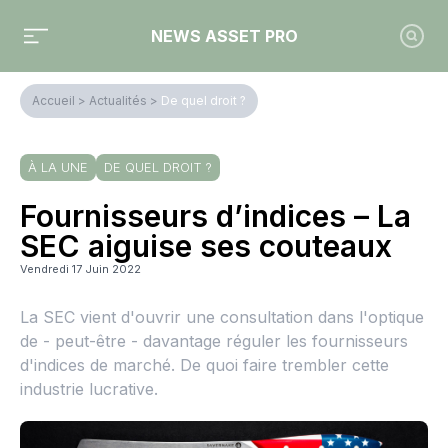
NEWS ASSET PRO
Accueil
>
Actualités
>
De quel droit ?
À LA UNE
DE QUEL DROIT ?
Fournisseurs d’indices – La
SEC aiguise ses couteaux
Vendredi 17 Juin 2022
La SEC vient d'ouvrir une consultation dans l'optique
de - peut-être - davantage réguler les fournisseurs
d'indices de marché. De quoi faire trembler cette
industrie lucrative.