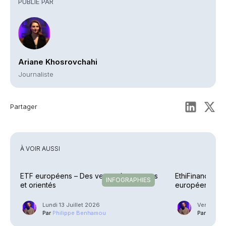
PUBLIÉ PAR
Ariane Khosrovchahi
Journaliste
Partager
À VOIR AUSSI
ETF européens – Des vents très porteurs
EthiFinance – 
INFOGRAPHIES
et orientés
européen avec
Lundi 13 Juillet 2026
Vendredi 1
Par
Philippe Benhamou
Par
Phili