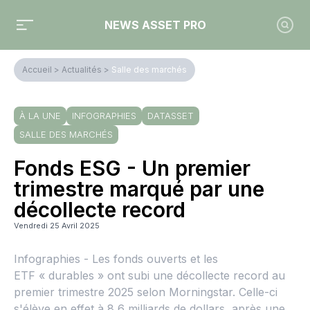
NEWS ASSET PRO
Accueil
>
Actualités
>
Salle des marchés
À LA UNE
INFOGRAPHIES
DATASSET
SALLE DES MARCHÉS
Fonds ESG - Un premier
trimestre marqué par une
décollecte record
Vendredi 25 Avril 2025
Infographies - Les fonds ouverts et les
ETF « durables » ont subi une décollecte record au
premier trimestre 2025 selon Morningstar. Celle-ci
s'élève en effet à 8,6 milliards de dollars, après une