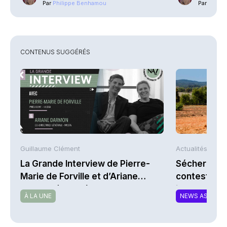
Par
Philippe Benhamou
Par
Phili
CONTENUS SUGGÉRÉS
Guillaume Clément
Actualités AFP
La Grande Interview de Pierre-
Sécheresse 
Marie de Forville et d’Ariane
contestent l
Darmon (Ivesta)
indemnisati
À LA UNE
NEWS ASSURA