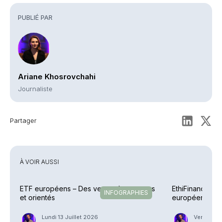
PUBLIÉ PAR
Ariane Khosrovchahi
Journaliste
Partager
À VOIR AUSSI
ETF européens – Des vents très porteurs
EthiFinance – 
INFOGRAPHIES
et orientés
européen avec
Lundi 13 Juillet 2026
Vendredi 1