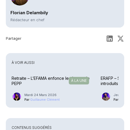
Florian Delambily
Rédacteur en chef
Partager
À VOIR AUSSI
Retraite – L’EFAMA enfonce le clou sur le
ERAFP – Six no
À LA UNE
PEPP
introduits
Mardi 24 Mars 2026
Jeudi 8 J
Par
Guillaume Clément
Par
Phili
CONTENUS SUGGÉRÉS