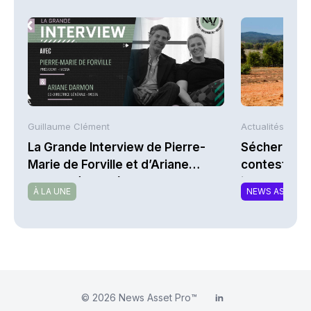
Guillaume Clément
Actualités AFP
La Grande Interview de Pierre-
Sécheresse 
Marie de Forville et d’Ariane
contestent l
Darmon (Ivesta)
indemnisati
À LA UNE
NEWS ASSURA
© 2026
News Asset Pro™
LinkedIn