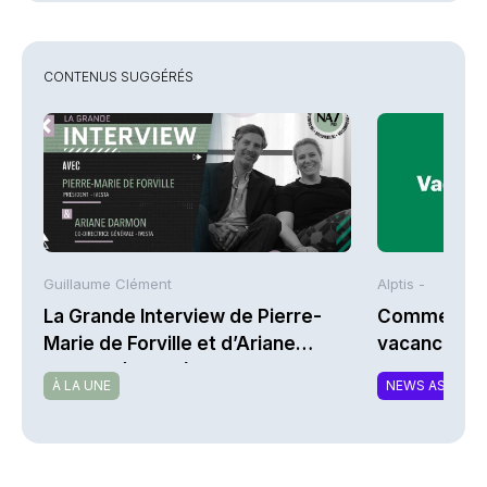
CONTENUS SUGGÉRÉS
Guillaume Clément
Alptis -
La Grande Interview de Pierre-
Comment bi
Marie de Forville et d’Ariane
vacances à 
Darmon (Ivesta)
À LA UNE
NEWS ASSURA