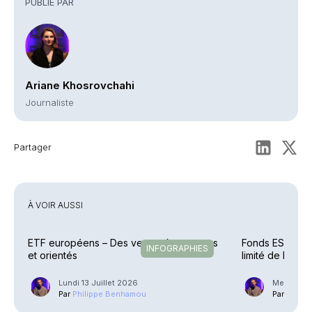
PUBLIÉ PAR
Ariane Khosrovchahi
Journaliste
Partager
À VOIR AUSSI
ETF européens – Des vents très porteurs
Fonds ESG – L’
INFOGRAPHIES
et orientés
limité de la col
Lundi 13 Juillet 2026
Mercredi 
Par
Philippe Benhamou
Par
Phili